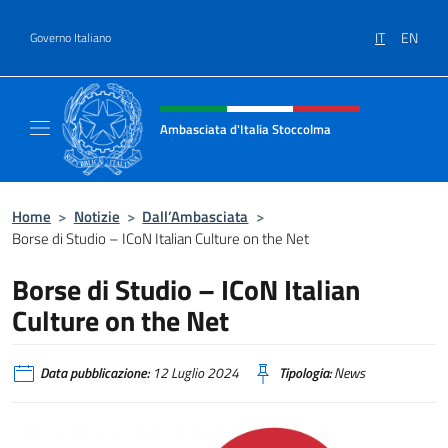
Salta al contenuto
IT
EN
Governo Italiano
Intestazione sito, social e menù
Ambasciata d'Italia Stoccolma
Sito Ufficiale Ambasciata d'Italia a Stoccol
Home
>
Notizie
>
Dall’Ambasciata
>
Borse di Studio – ICoN Italian Culture on the Net
Borse di Studio – ICoN Italian
Culture on the Net
Data pubblicazione:
12 Luglio 2024
Tipologia:
News